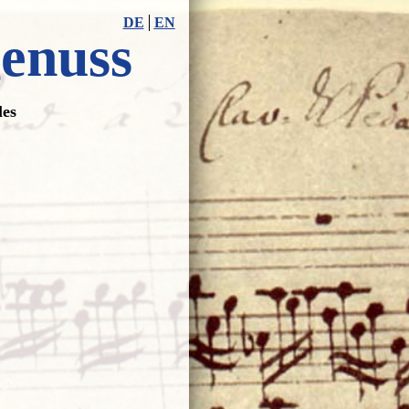
DE
EN
genuss
les