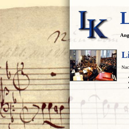
L
Navi
Ang
über
L
Nac