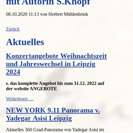
mit Autorin S.Knopf
08.10.2020 11:13
von Herbert Mühlenbrink
Zurück
Aktuelles
Konzertangebote Weihnachtszeit
und Jahreswechsel in Leipzig
2024
s. das komplette Angebot bis zum 31.12. 2022 auf
der website ANGEBOTE
Konzertangebote
Weiterlesen …
Weihnachtszeit
NEW YORK 9.11 Panorama v.
und
Jahreswechsel
Yadegar Asisi Leipzig
in
Leipzig
Aktuelles 360 Grad-Panorama von Yadegar Asisi im
2024