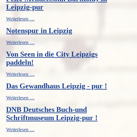
Druck
Leipzig-pur
-
über
Felix-
Weiterlesen …
Letterpress
Mendelssohn
Leipzig
Notenspur in Leipzig
Bartholdy
!
in
Leipzig-
Notenspur
Weiterlesen …
pur
in
Von Seen in die City Leipzigs
Leipzig
paddeln!
Von
Weiterlesen …
Seen
Das Gewandhaus Leipzig - pur !
in
die
City
Das
Weiterlesen …
Leipzigs
Gewandhaus
paddeln!
DNB Deutsches Buch-und
Leipzig
-
Schriftmuseum Leipzig-pur !
pur
!
DNB
Weiterlesen …
Deutsches