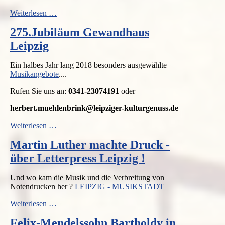
100
Weiterlesen …
Gründe
275.Jubiläum Gewandhaus
nach
Leipzig
Leipzig
zu
reisen
Ein halbes Jahr lang 2018 besonders ausgewählte
!
Musikangebote
....
Rufen Sie uns an:
0341-23074191
oder
herbert.muehlenbrink@leipziger-kulturgenuss.de
275.Jubiläum
Weiterlesen …
Gewandhaus
Martin Luther machte Druck -
Leipzig
über Letterpress Leipzig !
Und wo kam die Musik und die Verbreitung von
Notendrucken her ?
LEIPZIG - MUSIKSTADT
Martin
Weiterlesen …
Luther
Felix-Mendelssohn Bartholdy in
machte