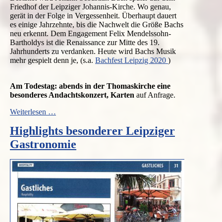
Friedhof der Leipziger Johannis-Kirche. Wo genau,
gerät in der Folge in Vergessenheit. Überhaupt dauert
es einige Jahrzehnte, bis die Nachwelt die Größe Bachs
neu erkennt. Dem
Engagement
Felix Mendelssohn-
Bartholdys ist die
Renaissance
zur Mitte des 19.
Jahrhunderts zu verdanken. Heute wird Bachs Musik
mehr gespielt denn je, (s.a.
Bachfest Leipzig 2020
)
Am Todestag: abends in der Thomaskirche eine
besonderes Andachtskonzert, Karten
auf Anfrage.
Gedenken
Weiterlesen …
an
Highlights besonderer Leipziger
Bachs
Geburtstagen
Gastronomie
und
Todestag
in
Leipzig