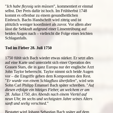
"
Ich habe fleyssig sein müssen
", kommentiert er einmal
selbst. Der Preis dafür ist hoch. Im Frühherbst 1748
kommt es offenbar zu einem gesundheitlichen
Einbruch. Bachs Handschrift wird zittrig und ist
plötzlich weniger koordiniert als zuvor. Vor allem aber
lässt die Sehkraft aufgrund einer Linsentrübung auf
beiden Augen nach – vielleicht die Folge eines leichten
Schlaganfalls.
Tod im Fieber 28. Juli 1750
1750 fühlt sich Bach wieder etwas stärker. Er setzt alles
auf eine Karte und unterzieht sich einer Operation des
Grauen Stars, die in ganz Europa nur der englische Arzt
John Taylor
beherrscht.
Taylor
nimmt sich beide Augen
vor – die Eingriffe geben dem Komponisten den Rest.
"
Er wurde von einem Schlagfluss überfallen
", wird sein
Sohn Carl Philipp Emanuel Bach später schreiben. "
Auf
diesen erfolgte ein hitziges Fieber, an welchem er am
28. Julius 1750, des Abends nach einem Viertel auf
neun Uhr, im sechs und sechzigsten Jahre seines Alters
sanft und seelig verschied.
"
Bestattet wird Johann Sebastian Bach später auf dem