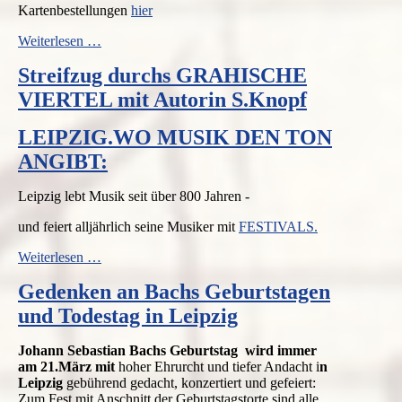
Kartenbestellungen
hier
Don
Weiterlesen …
Giovanni
Streifzug durchs GRAHISCHE
-
Oper
VIERTEL mit Autorin S.Knopf
von
W.A.Mozart
LEIPZIG.WO MUSIK DEN TON
in
Leipzig
ANGIBT:
Leipzig lebt Musik seit über 800 Jahren -
und feiert alljährlich seine Musiker mit
FESTIVALS.
LEIPZIG.WO
Weiterlesen …
MUSIK
Gedenken an Bachs Geburtstagen
DEN
TON
und Todestag in Leipzig
ANGIBT:
Johann Sebastian Bachs Geburtstag wird immer
am 21.März mit
hoher Ehrurcht und tiefer Andacht i
n
Leipzig
gebührend gedacht, konzertiert und gefeiert:
Zum Fest mit Anschnitt der Geburtstagstorte sind alle