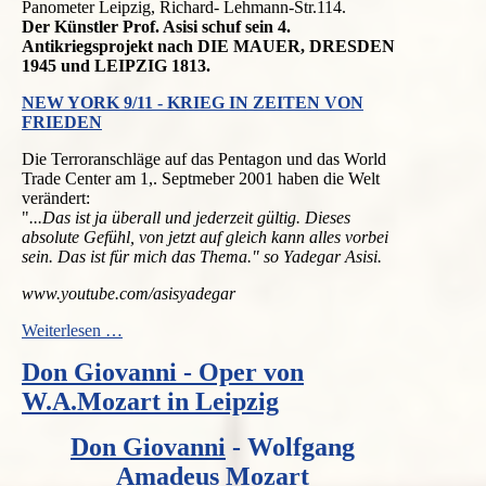
Panometer Leipzig, Richard- Lehmann-Str.114.
Der Künstler Prof. Asisi schuf sein 4.
Antikriegsprojekt nach DIE MAUER, DRESDEN
1945 und LEIPZIG 1813.
NEW YORK 9/11 - KRIEG IN ZEITEN VON
FRIEDEN
Die Terroranschläge auf das Pentagon und das World
Trade Center am 1,. Septmeber 2001 haben die Welt
verändert:
"
...Das ist ja überall und jederzeit gültig. Dieses
absolute Gefühl, von jetzt auf gleich kann alles vorbei
sein. Das ist für mich das Thema." so Yadegar Asisi.
www.youtube.com/asisyadegar
NEW
Weiterlesen …
YORK
Don Giovanni - Oper von
9.11
Panorama
W.A.Mozart in Leipzig
v.
Yadegar
Don Giovanni
- Wolfgang
Asisi
Leipzig
Amadeus Mozart