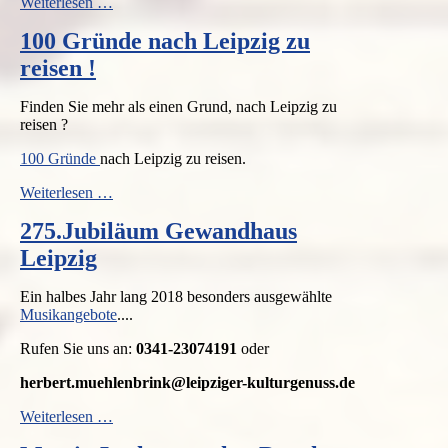
Highlights
Weiterlesen …
besonderer
100 Gründe nach Leipzig zu
Leipziger
Gastronomie
reisen !
Finden Sie mehr als einen Grund, nach Leipzig zu
reisen ?
100 Gründe
nach Leipzig zu reisen.
100
Weiterlesen …
Gründe
275.Jubiläum Gewandhaus
nach
Leipzig
Leipzig
zu
reisen
Ein halbes Jahr lang 2018 besonders ausgewählte
!
Musikangebote
....
Rufen Sie uns an:
0341-23074191
oder
herbert.muehlenbrink@leipziger-kulturgenuss.de
275.Jubiläum
Weiterlesen …
Gewandhaus