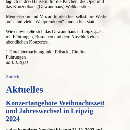
täglich in drei Häusern: für die Kirchen, die Oper und
das Konzerthaus (Gewandhaus) Weltklassiker.
Mendelssohn und Mozart führten hier selbst ihre Werke
auf - und viele "Weltpremieren" fanden hier statt.
Wie entwickelte sich das Gewandhaus in Leipzig...? -
mit Führungen, Besuchen und dem Abschluß eines
abendlichen Konzertes.
1 Hotelübernachtung inkl. Früstck., Eintritte,
Führungen
ab € 150,00
Zurück
Aktuelles
Konzertangebote Weihnachtszeit
und Jahreswechsel in Leipzig
2024
s. das komplette Angebot bis zum 31.12. 2022 auf