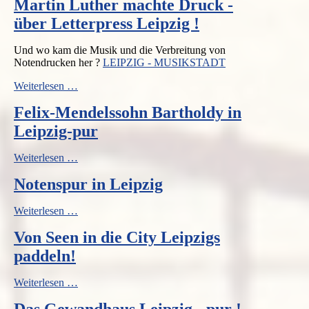
Martin Luther machte Druck -
Leipzig
über Letterpress Leipzig !
Und wo kam die Musik und die Verbreitung von
Notendrucken her ?
LEIPZIG - MUSIKSTADT
Martin
Weiterlesen …
Luther
Felix-Mendelssohn Bartholdy in
machte
Druck
Leipzig-pur
-
über
Felix-
Weiterlesen …
Letterpress
Mendelssohn
Leipzig
Notenspur in Leipzig
Bartholdy
!
in
Leipzig-
Notenspur
Weiterlesen …
pur
in
Von Seen in die City Leipzigs
Leipzig
paddeln!
Von
Weiterlesen …
Seen
Das Gewandhaus Leipzig - pur !
in