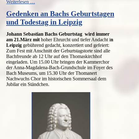
LEIPZIG.WO
Weiterlesen …
MUSIK
Gedenken an Bachs Geburtstagen
DEN
TON
und Todestag in Leipzig
ANGIBT:
Johann Sebastian Bachs Geburtstag wird immer
am 21.März mit
hoher Ehrurcht und tiefer Andacht i
n
Leipzig
gebührend gedacht, konzertiert und gefeiert:
Zum Fest mit Anschnitt der Geburtstagstorte sind alle
Bachfreunde ab 12 Uhr auf den Thomaskirchhof
eingeladen. Um 15.00 Uhr bringen der Kammerchor
der Anna-Magdalena-Bach-Grundschule im Foyer des
Bach Museums, um 15.30 Uhr der Thomanert
Nachwuchs Chor im historischen Sommersaal dem
Jubilar ein Ständchen.