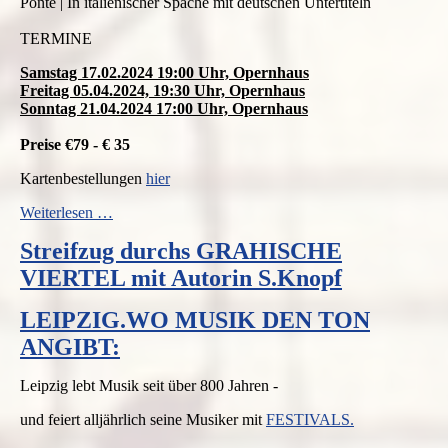
Ponte | In italienischer Spache mit deutschen Untertiteln
TERMINE
Samstag 17.02.2024 19:00 Uhr, Opernhaus
Freitag 05
.04.2024, 19:30 Uhr, Opernhaus
Sonntag 21.04.2024 17:00 Uhr, Opernhaus
Preise €79 - € 35
Kartenbestellungen
hier
Don
Weiterlesen …
Giovanni
Streifzug durchs GRAHISCHE
-
Oper
VIERTEL mit Autorin S.Knopf
von
W.A.Mozart
LEIPZIG.WO MUSIK DEN TON
in
Leipzig
ANGIBT:
Leipzig lebt Musik seit über 800 Jahren -
und feiert alljährlich seine Musiker mit
FESTIVALS.