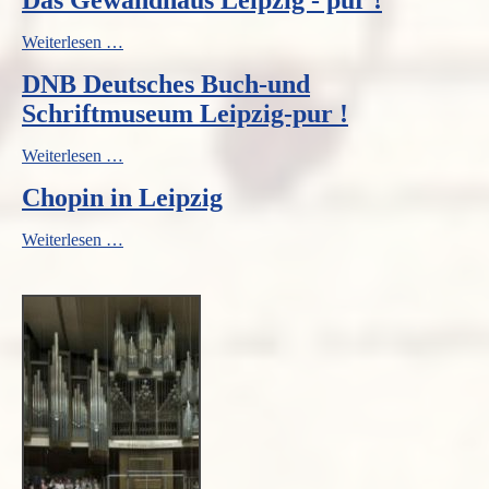
die
City
Das
Weiterlesen …
Leipzigs
Gewandhaus
paddeln!
DNB Deutsches Buch-und
Leipzig
-
Schriftmuseum Leipzig-pur !
pur
!
DNB
Weiterlesen …
Deutsches
Chopin in Leipzig
Buch-
und
Schriftmuseum
Chopin
Weiterlesen …
Leipzig-
in
pur
Leipzig
!