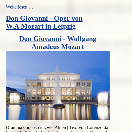
NEW
Weiterlesen …
YORK
Don Giovanni - Oper von
9.11
Panorama
W.A.Mozart in Leipzig
v.
Yadegar
Don Giovanni
- Wolfgang
Asisi
Leipzig
Amadeus Mozart
Dramma Giocoso in zwei Akten | Text von Lorenzo da