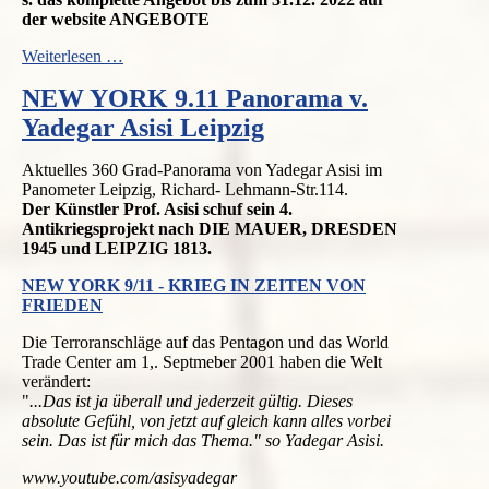
der website ANGEBOTE
Konzertangebote
Weiterlesen …
Weihnachtszeit
NEW YORK 9.11 Panorama v.
und
Jahreswechsel
Yadegar Asisi Leipzig
in
Leipzig
Aktuelles 360 Grad-Panorama von Yadegar Asisi im
2024
Panometer Leipzig, Richard- Lehmann-Str.114.
Der Künstler Prof. Asisi schuf sein 4.
Antikriegsprojekt nach DIE MAUER, DRESDEN
1945 und LEIPZIG 1813.
NEW YORK 9/11 - KRIEG IN ZEITEN VON
FRIEDEN
Die Terroranschläge auf das Pentagon und das World
Trade Center am 1,. Septmeber 2001 haben die Welt
verändert:
"
...Das ist ja überall und jederzeit gültig. Dieses
absolute Gefühl, von jetzt auf gleich kann alles vorbei
sein. Das ist für mich das Thema." so Yadegar Asisi.
www.youtube.com/asisyadegar