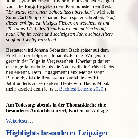
John Taylor
beherrscht.
Taylor
nimmt sich beide Augen
vor – die Eingriffe geben dem Komponisten den Rest.
"
Er wurde von einem Schlagfluss überfallen
", wird sein
Sohn Carl Philipp Emanuel Bach später schreiben. "
Auf
diesen erfolgte ein hitziges Fieber, an welchem er am
28. Julius 1750, des Abends nach einem Viertel auf
neun Uhr, im sechs und sechzigsten Jahre seines Alters
sanft und seelig verschied.
"
Bestattet wird Johann Sebastian Bach später auf dem
Friedhof der Leipziger Johannis-Kirche. Wo genau,
gerät in der Folge in Vergessenheit. Überhaupt dauert
es einige Jahrzehnte, bis die Nachwelt die Größe Bachs
neu erkennt. Dem
Engagement
Felix Mendelssohn-
Bartholdys ist die
Renaissance
zur Mitte des 19.
Jahrhunderts zu verdanken. Heute wird Bachs Musik
mehr gespielt denn je, (s.a.
Bachfest Leipzig 2020
)
Am Todestag: abends in der Thomaskirche eine
besonderes Andachtskonzert, Karten
auf Anfrage.
Gedenken
Weiterlesen …
an
Highlights besonderer Leipziger
Bachs
Geburtstagen